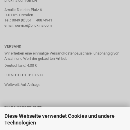
brickina.com GmbH
Amalie-Dietrich-Platz 6
D-01169 Dresden
Tel.: 0049 (0)351 – 40874941
email: service@brickina.com
VERSAND
Wir erheben eine einmalige Versandkostenpauschale, unabhängig von
Anzahl und Wert der gekauften Artikel.
Deutschland: 4,30 €
EU+NO+CH+GB: 10,60 €
Weltweit: Auf Anfrage
ZAHLUNGSOPTIONEN
Diese Webseite verwendet Cookies und andere
Paypal
Technologien
Lastschrift