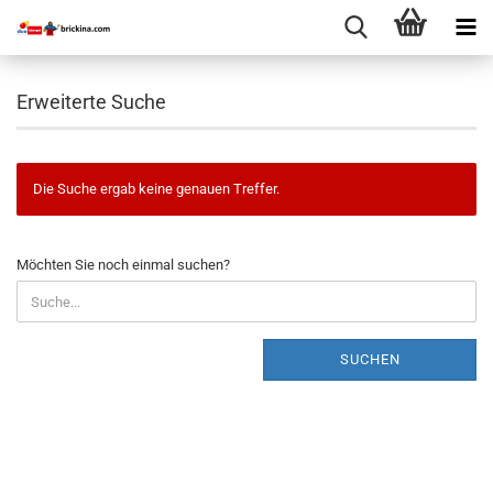
Erweiterte Suche
Die Suche ergab keine genauen Treffer.
MÖCHTEN
Möchten Sie noch einmal suchen?
SIE
NOCH
EINMAL
SUCHEN?
SUCHEN