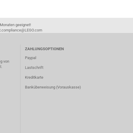
 Monaten geeignet!
duct.compliance@LEGO.com
ZAHLUNGSOPTIONEN
Paypal
g von
l.
Lastschrift
Kreditkarte
Banküberweisung (Vorauskasse)