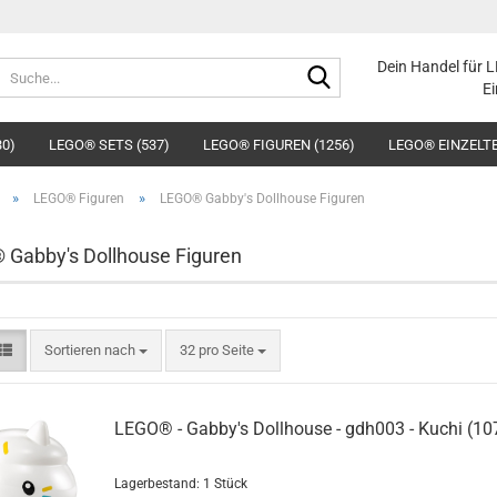
Suche...
Dein Handel für 
Ei
30)
LEGO® SETS (537)
LEGO® FIGUREN (1256)
LEGO® EINZELTE
»
»
LEGO® Figuren
LEGO® Gabby's Dollhouse Figuren
Gabby's Dollhouse Figuren
Sortieren nach
pro Seite
Sortieren nach
32 pro Seite
LEGO® - Gabby's Dollhouse - gdh003 - Kuchi (10
Lagerbestand: 1 Stück