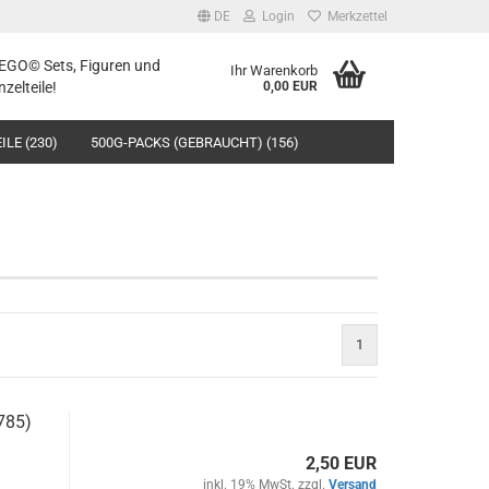
DE
Login
Merkzettel
LEGO© Sets, Figuren und
Ihr Warenkorb
nzelteile!
0,00 EUR
ILE (230)
500G-PACKS (GEBRAUCHT) (156)
1
785)
2,50 EUR
inkl. 19% MwSt. zzgl.
Versand