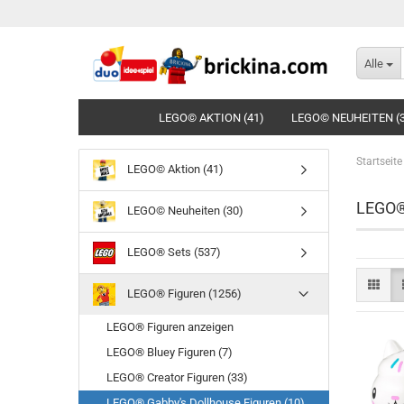
Alle
LEGO© AKTION (41)
LEGO© NEUHEITEN (
Startseite
LEGO© Aktion (41)
LEGO® 
LEGO© Neuheiten (30)
LEGO® Sets (537)
LEGO® Figuren (1256)
LEGO® Figuren anzeigen
LEGO® Bluey Figuren (7)
LEGO® Creator Figuren (33)
LEGO® Gabby's Dollhouse Figuren (10)