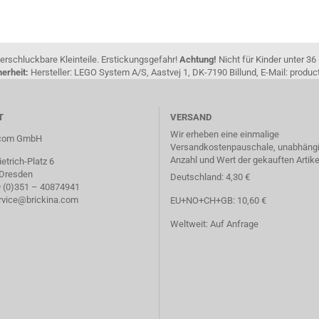
erschluckbare Kleinteile. Erstickungsgefahr!
Achtung!
Nicht für Kinder unter 36
erheit:
Hersteller: LEGO System A/S, Aastvej 1, DK-7190 Billund, E-Mail: pro
T
VERSAND
Wir erheben eine einmalige
a.com GmbH
Versandkostenpauschale, unabhängi
Anzahl und Wert der gekauften Artike
etrich-Platz 6
 Dresden
Deutschland: 4,30 €
49 (0)351 – 40874941
ervice@brickina.com
EU+NO+CH+GB: 10,60 €
Weltweit: Auf Anfrage