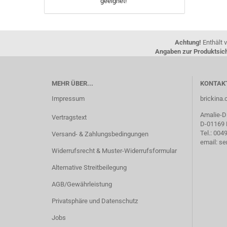
geeignet!
Achtung!
Enthält v
Angaben zur Produktsich
MEHR ÜBER...
KONTAK
Impressum
brickin
Amalie-Di
Vertragstext
D-01169
Tel.: 00
Versand- & Zahlungsbedingungen
email: s
Widerrufsrecht & Muster-Widerrufsformular
Alternative Streitbeilegung
AGB/Gewährleistung
Privatsphäre und Datenschutz
Jobs