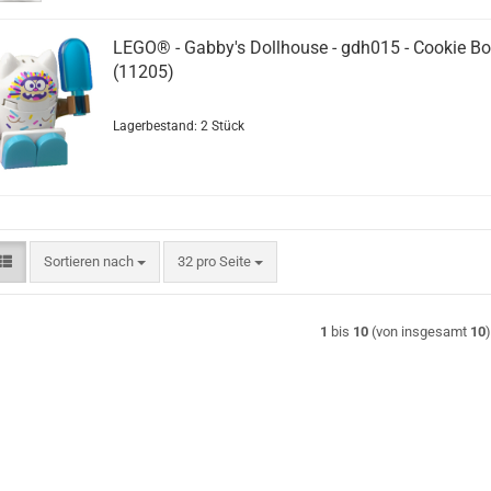
LEGO® - Gabby's Dollhouse - gdh015 - Cookie B
(11205)
Lagerbestand: 2 Stück
Sortieren nach
pro Seite
Sortieren nach
32 pro Seite
1
bis
10
(von insgesamt
10