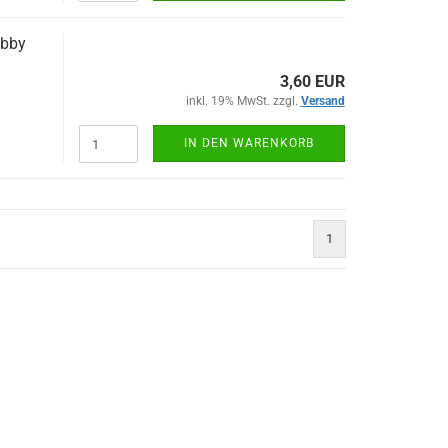
obby
3,60 EUR
inkl. 19% MwSt. zzgl.
Versand
IN DEN WARENKORB
1
)