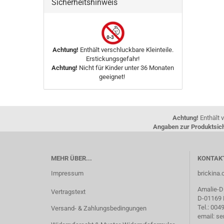
Sicherheitshinweis
Achtung!
Enthält verschluckbare Kleinteile.
Erstickungsgefahr!
Achtung!
Nicht für Kinder unter 36 Monaten
geeignet!
Achtung!
Enthält v
Angaben zur Produktsich
MEHR ÜBER...
KONTAK
Impressum
brickin
Amalie-Di
Vertragstext
D-01169
Tel.: 00
Versand- & Zahlungsbedingungen
email: s