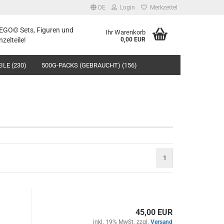
DE
Login
Merkzettel
LEGO© Sets, Figuren und
Ihr Warenkorb
nzelteile!
0,00 EUR
ILE (230)
500G-PACKS (GEBRAUCHT) (156)
1
45,00 EUR
inkl. 19% MwSt. zzgl.
Versand