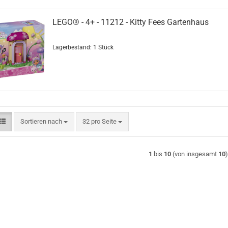
LEGO® - 4+ - 11212 - Kitty Fees Gartenhaus
Lagerbestand: 1 Stück
Sortieren nach
pro Seite
Sortieren nach
32 pro Seite
1
bis
10
(von insgesamt
10