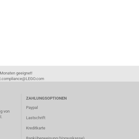
 Monaten geeignet!
duct.compliance@LEGO.com
ZAHLUNGSOPTIONEN
Paypal
g von
l.
Lastschrift
Kreditkarte
Banküberweisung (Vorauskasse)