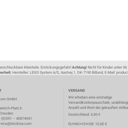
erschluckbare Kleinteile. Erstickungsgefahr!
Achtung!
Nicht für Kinder unter 36
erheit:
Hersteller: LEGO System A/S, Aastvej 1, DK-7190 Billund, E-Mail: pro
T
VERSAND
Wir erheben eine einmalige
a.com GmbH
Versandkostenpauschale, unabhängi
Anzahl und Wert der gekauften Artike
etrich-Platz 6
 Dresden
Deutschland: 4,30 €
49 (0)351 – 40874941
ervice@brickina.com
EU+NO+CH+GB: 10,60 €