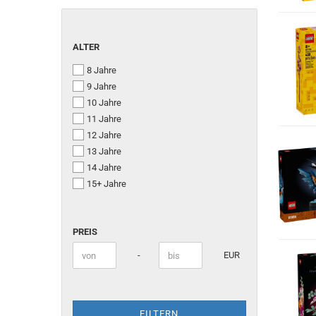
ALTER
ALTER
8 Jahre
9 Jahre
10 Jahre
11 Jahre
12 Jahre
13 Jahre
14 Jahre
15+ Jahre
PREIS
PREIS
Preis bis
-
EUR
FILTERN