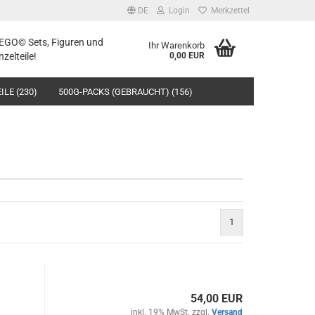
DE
Login
Merkzettel
LEGO© Sets, Figuren und
Ihr Warenkorb
nzelteile!
0,00 EUR
ILE (230)
500G-PACKS (GEBRAUCHT) (156)
1
54,00 EUR
inkl. 19% MwSt. zzgl.
Versand