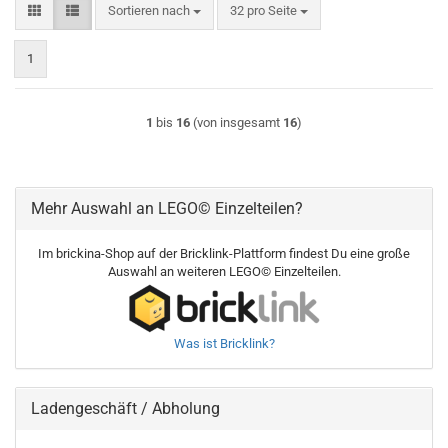
Sortieren nach
pro Seite
Sortieren nach
32 pro Seite
1
1
bis
16
(von insgesamt
16
)
Mehr Auswahl an LEGO© Einzelteilen?
Im brickina-Shop auf der Bricklink-Plattform findest Du eine große
Auswahl an weiteren LEGO© Einzelteilen.
Was ist Bricklink?
Ladengeschäft / Abholung