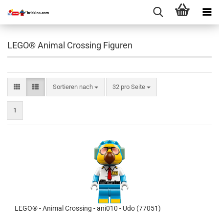
LEGO® Animal Crossing Figuren
Sortieren nach
pro Seite
Sortieren nach
32 pro Seite
1
LEGO® - Animal Crossing - ani010 - Udo (77051)