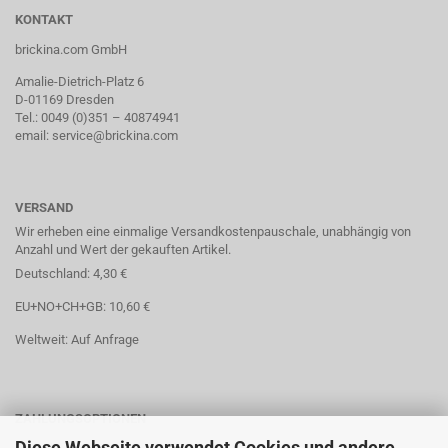
KONTAKT
brickina.com GmbH
Amalie-Dietrich-Platz 6
D-01169 Dresden
Tel.: 0049 (0)351 – 40874941
email: service@brickina.com
VERSAND
Wir erheben eine einmalige Versandkostenpauschale, unabhängig von
Anzahl und Wert der gekauften Artikel.
Deutschland: 4,30 €
EU+NO+CH+GB: 10,60 €
Weltweit: Auf Anfrage
ZAHLUNGSOPTIONEN
Diese Webseite verwendet Cookies und andere