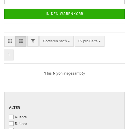
IN DEN WARENKORB
FILTER
Sortieren nach
pro Seite
Sortieren nach
32 pro Seite
1
1
bis
6
(von insgesamt
6
)
ALTER
ALTER
4 Jahre
5 Jahre