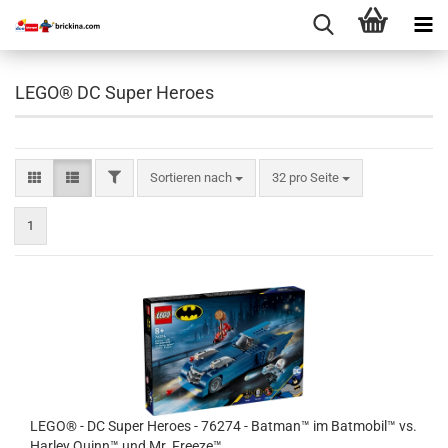
LEGO® DC Super Heroes
FILTER
Sortieren nach
pro Seite
Sortieren nach
32 pro Seite
1
LEGO® - DC Super Heroes - 76274 - Batman™ im Batmobil™ vs.
Harley Quinn™ und Mr. Freeze™