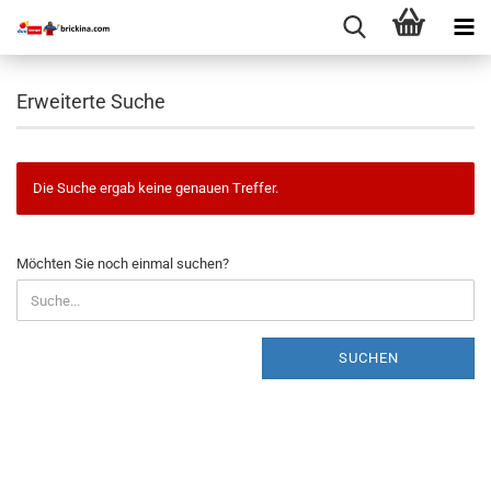
Erweiterte Suche
Die Suche ergab keine genauen Treffer.
MÖCHTEN
Möchten Sie noch einmal suchen?
SIE
NOCH
EINMAL
SUCHEN?
SUCHEN