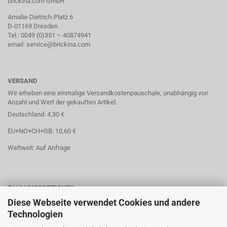
brickina.com GmbH
Amalie-Dietrich-Platz 6
D-01169 Dresden
Tel.: 0049 (0)351 – 40874941
email: service@brickina.com
VERSAND
Wir erheben eine einmalige Versandkostenpauschale, unabhängig von
Anzahl und Wert der gekauften Artikel.
Deutschland: 4,30 €
EU+NO+CH+GB: 10,60 €
Weltweit: Auf Anfrage
ZAHLUNGSOPTIONEN
Diese Webseite verwendet Cookies und andere
Paypal
Technologien
Lastschrift