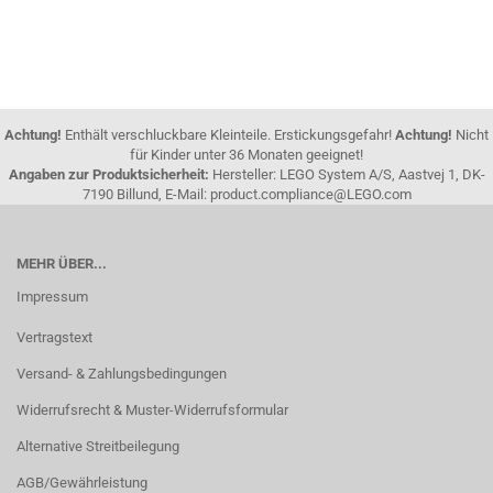
Achtung!
Enthält verschluckbare Kleinteile. Erstickungsgefahr!
Achtung!
Nicht
für Kinder unter 36 Monaten geeignet!
Angaben zur Produktsicherheit:
Hersteller: LEGO System A/S, Aastvej 1, DK-
7190 Billund, E-Mail: product.compliance@LEGO.com
MEHR ÜBER...
Impressum
Vertragstext
Versand- & Zahlungsbedingungen
Widerrufsrecht & Muster-Widerrufsformular
Alternative Streitbeilegung
AGB/Gewährleistung