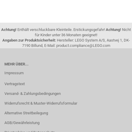
Achtung!
Enthält verschluckbare Kleinteile. Erstickungsgefahr!
Achtung!
Nicht
für Kinder unter 36 Monaten geeignet!
Angaben zur Produktsicherheit:
Hersteller: LEGO System A/S, Aastvej 1, DK-
7190 Billund, E-Mail: product.compliance@LEGO.com
MEHR ÜBER...
Impressum
Vertragstext
Versand- & Zahlungsbedingungen
Widerrufsrecht & Muster-Widerrufsformular
Alternative Streitbeilegung
AGB/Gewährleistung