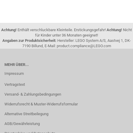
Achtung!
Enthält verschluckbare Kleinteile. Erstickungsgefahr!
Achtung!
Nicht
für Kinder unter 36 Monaten geeignet!
Angaben zur Produktsicherheit:
Hersteller: LEGO System A/S, Aastvej 1, DK-
7190 Billund, E-Mail: product.compliance@LEGO.com
MEHR ÜBER...
Impressum
Vertragstext
Versand- & Zahlungsbedingungen
Widerrufsrecht & Muster-Widerrufsformular
Alternative Streitbeilegung
AGB/Gewährleistung