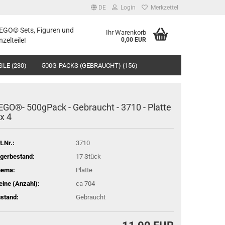
DE
Login
Merkzettel
LEGO© Sets, Figuren und
Ihr Warenkorb
nzelteile!
0,00 EUR
ILE (230)
500G-PACKS (GEBRAUCHT) (156)
EGO®- 500gPack - Gebraucht - 3710 - Platte
 x 4
t.Nr.:
3710
gerbestand:
17
Stück
hema:
Platte
eine (Anzahl):
ca 704
stand:
Gebraucht