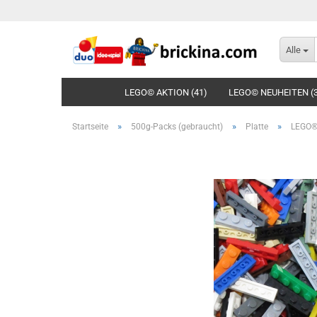
Alle
LEGO© AKTION (41)
LEGO© NEUHEITEN (
»
»
»
Startseite
500g-Packs (gebraucht)
Platte
LEGO®-