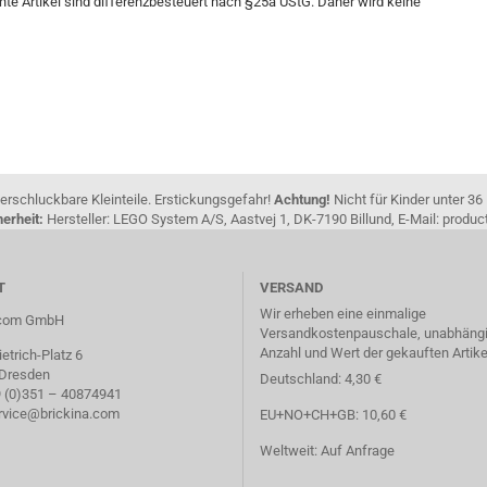
hte Artikel sind differenzbesteuert nach §25a UStG. Daher wird keine
erschluckbare Kleinteile. Erstickungsgefahr!
Achtung!
Nicht für Kinder unter 36
erheit:
Hersteller: LEGO System A/S, Aastvej 1, DK-7190 Billund, E-Mail: pro
T
VERSAND
Wir erheben eine einmalige
a.com GmbH
Versandkostenpauschale, unabhängi
Anzahl und Wert der gekauften Artike
etrich-Platz 6
 Dresden
Deutschland: 4,30 €
49 (0)351 – 40874941
ervice@brickina.com
EU+NO+CH+GB: 10,60 €
Weltweit: Auf Anfrage