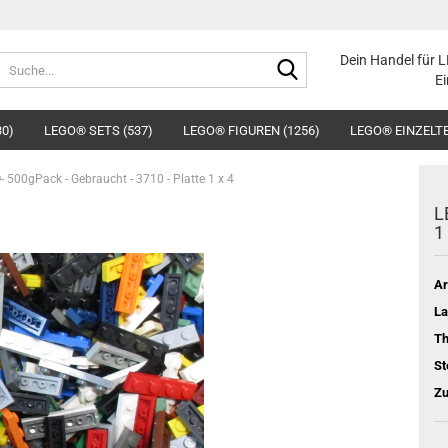
Suche...
Dein Handel für 
Ei
30)
LEGO® SETS (537)
LEGO® FIGUREN (1256)
LEGO® EINZELTE
 500gPack - Gebraucht - 3710 - Platte 1 x 4
L
1
Ar
La
T
St
Zu