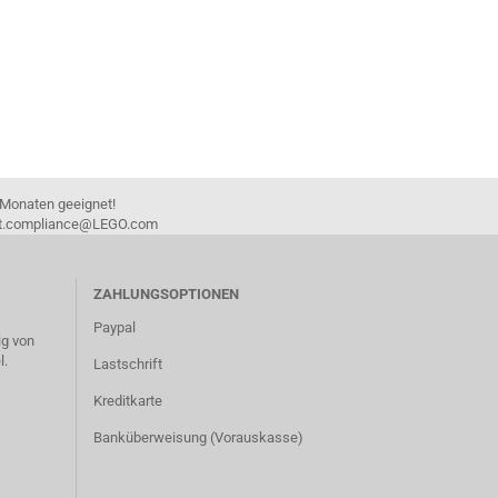
 Monaten geeignet!
duct.compliance@LEGO.com
ZAHLUNGSOPTIONEN
Paypal
g von
l.
Lastschrift
Kreditkarte
Banküberweisung (Vorauskasse)