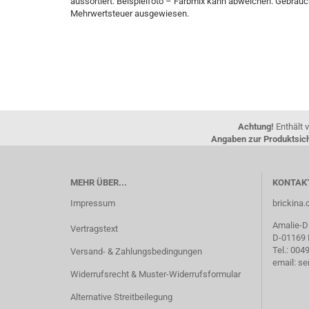
aussortiert. Beispielfoto – Farbmix kann abweichen. Gebrauc
Mehrwertsteuer ausgewiesen.
Achtung!
Enthält v
Angaben zur Produktsich
MEHR ÜBER...
KONTAK
Impressum
brickin
Amalie-Di
Vertragstext
D-01169
Tel.: 00
Versand- & Zahlungsbedingungen
email: s
Widerrufsrecht & Muster-Widerrufsformular
Alternative Streitbeilegung