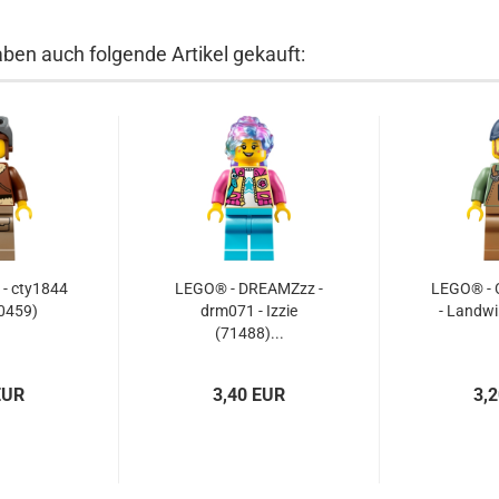
aben auch folgende Artikel gekauft:
 - cty1844
LEGO® - DREAMZzz -
LEGO® - C
60459)
drm071 - Izzie
- Landwi
(71488)...
EUR
3,40 EUR
3,