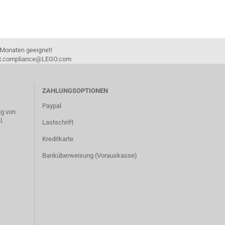
 Monaten geeignet!
duct.compliance@LEGO.com
ZAHLUNGSOPTIONEN
Paypal
g von
l.
Lastschrift
Kreditkarte
Banküberweisung (Vorauskasse)