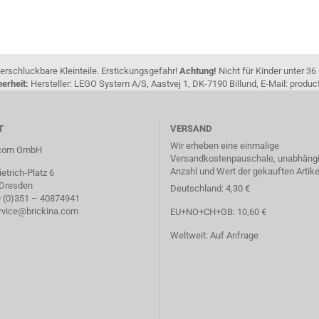
erschluckbare Kleinteile. Erstickungsgefahr!
Achtung!
Nicht für Kinder unter 36
erheit:
Hersteller: LEGO System A/S, Aastvej 1, DK-7190 Billund, E-Mail: pro
T
VERSAND
Wir erheben eine einmalige
a.com GmbH
Versandkostenpauschale, unabhängi
Anzahl und Wert der gekauften Artike
etrich-Platz 6
 Dresden
Deutschland: 4,30 €
49 (0)351 – 40874941
ervice@brickina.com
EU+NO+CH+GB: 10,60 €
Weltweit: Auf Anfrage