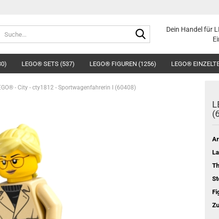
Suche...
Dein Handel für 
Ei
30)
LEGO® SETS (537)
LEGO® FIGUREN (1256)
LEGO® EINZELTE
GO® - City - cty1812 - Sportwagenfahrerin I (60408)
L
(
Ar
La
T
St
Fi
Zu