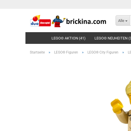
Alle
LEGO© AKTION (41)
LEGO© NEUHEITEN (
»
»
»
Startseite
LEGO® Figuren
LEGO® City Figuren
LE