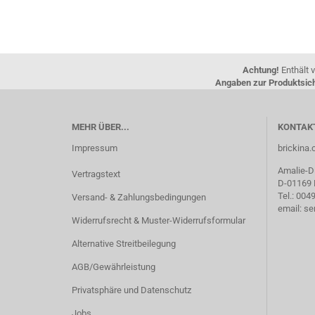
Achtung!
Enthält v
Angaben zur Produktsich
MEHR ÜBER...
KONTAK
Impressum
brickin
Amalie-Di
Vertragstext
D-01169
Tel.: 00
Versand- & Zahlungsbedingungen
email: s
Widerrufsrecht & Muster-Widerrufsformular
Alternative Streitbeilegung
AGB/Gewährleistung
Privatsphäre und Datenschutz
Jobs