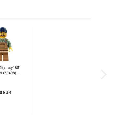
ity - cty1851
rt (60498)...
20 EUR