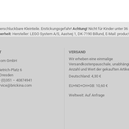
erschluckbare Kleinteile. Erstickungsgefahr!
Achtung!
Nicht für Kinder unter 36
erheit:
Hersteller: LEGO System A/S, Aastvej 1, DK-7190 Billund, E-Mail: pro
T
VERSAND
Wir erheben eine einmalige
a.com GmbH
Versandkostenpauschale, unabhängi
Anzahl und Wert der gekauften Artike
etrich-Platz 6
 Dresden
Deutschland: 4,30 €
49 (0)351 – 40874941
ervice@brickina.com
EU+NO+CH+GB: 10,60 €
Weltweit: Auf Anfrage