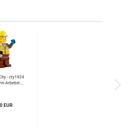
ity - cty1924
hn-Arbeiter...
30 EUR