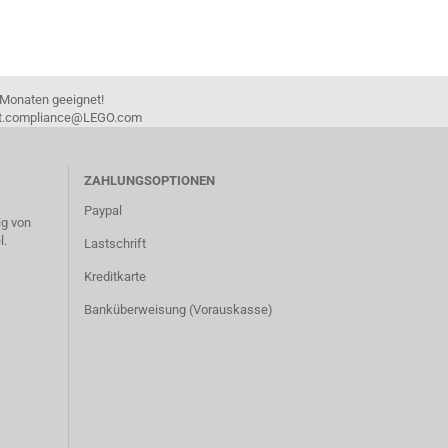
 Monaten geeignet!
duct.compliance@LEGO.com
ZAHLUNGSOPTIONEN
Paypal
g von
l.
Lastschrift
Kreditkarte
Banküberweisung (Vorauskasse)