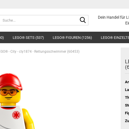
Suche...
Dein Handel für 
Ei
30)
LEGO® SETS (537)
LEGO® FIGUREN (1256)
LEGO® EINZELTE
EGO® - City - cty1874 - Rettungsschwimmer (60453)
L
(
Ar
La
T
St
Fi
Zu