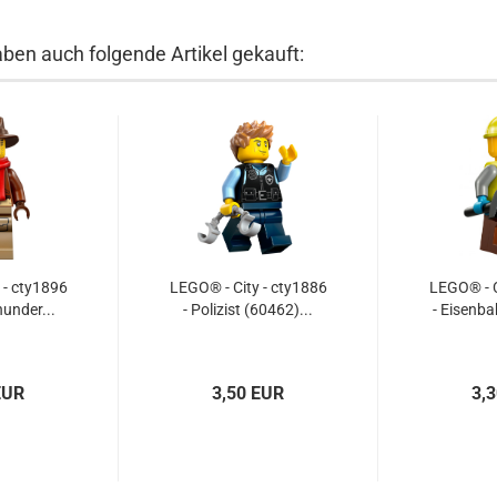
aben auch folgende Artikel gekauft:
 - cty1896
LEGO® - City - cty1886
LEGO® - C
under...
- Polizist (60462)...
- Eisenba
EUR
3,50 EUR
3,