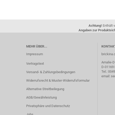
Achtung!
Enthält v
Angaben zur Produktsich
MEHR ÜBER...
KONTAK
Impressum
brickin
Amalie-Di
Vertragstext
D-01169
Tel.: 00
Versand- & Zahlungsbedingungen
email: s
Widerrufsrecht & Muster-Widerrufsformular
Alternative Streitbeilegung
AGB/Gewährleistung
Privatsphäre und Datenschutz
Jobs