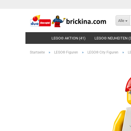
Alle
LEGO© AKTION (41)
LEGO© NEUHEITEN (
»
»
»
Startseite
LEGO® Figuren
LEGO® City Figuren
L