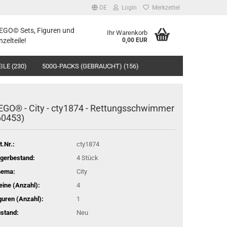
DE
Login
Merkzettel
LEGO© Sets, Figuren und
Ihr Warenkorb
nzelteile!
0,00 EUR
ILE (230)
500G-PACKS (GEBRAUCHT) (156)
EGO® - City - cty1874 - Rettungsschwimmer
60453)
t.Nr.:
cty1874
gerbestand:
4
Stück
hema:
City
eine (Anzahl):
4
guren (Anzahl):
1
stand:
Neu