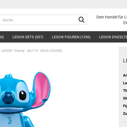
Suche...
Dein Handel für 
Ei
30)
LEGO® SETS (537)
LEGO® FIGUREN (1256)
LEGO® EINZELTE
LEGO® - Disney - dis174 - Stitch (43268)
L
Ar
La
T
St
Fi
Zu