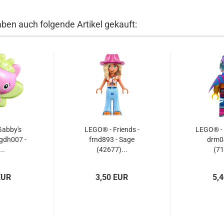
aben auch folgende Artikel gekauft:
Gabby's
LEGO® - Friends -
LEGO® -
 gdh007 -
frnd893 - Sage
drm04
..
(42677)...
(71
EUR
3,50 EUR
5,