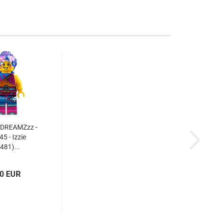
 DREAMZzz -
5 - Izzie
481)...
40 EUR