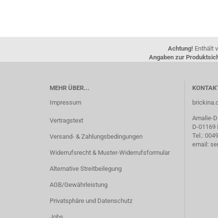
Achtung!
Enthält v
Angaben zur Produktsich
MEHR ÜBER...
KONTAK
Impressum
brickin
Amalie-Di
Vertragstext
D-01169
Tel.: 00
Versand- & Zahlungsbedingungen
email: s
Widerrufsrecht & Muster-Widerrufsformular
Alternative Streitbeilegung
AGB/Gewährleistung
Privatsphäre und Datenschutz
Jobs