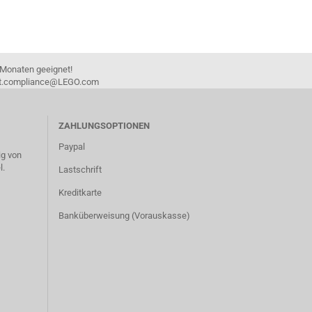
 Monaten geeignet!
duct.compliance@LEGO.com
ZAHLUNGSOPTIONEN
Paypal
g von
l.
Lastschrift
Kreditkarte
Banküberweisung (Vorauskasse)