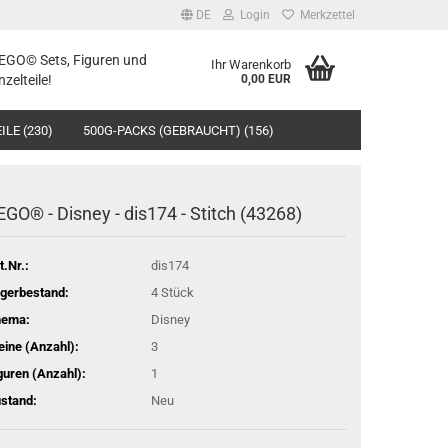
DE
Login
Merkzettel
LEGO© Sets, Figuren und
Ihr Warenkorb
nzelteile!
0,00 EUR
ILE (230)
500G-PACKS (GEBRAUCHT) (156)
EGO® - Disney - dis174 - Stitch (43268)
t.Nr.:
dis174
gerbestand:
4
Stück
hema:
Disney
eine (Anzahl):
3
guren (Anzahl):
1
stand:
Neu