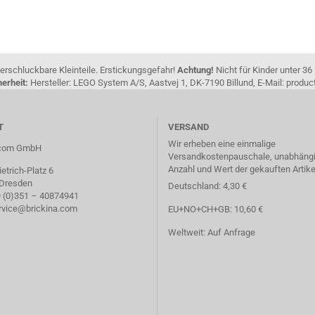
erschluckbare Kleinteile. Erstickungsgefahr!
Achtung!
Nicht für Kinder unter 36
erheit:
Hersteller: LEGO System A/S, Aastvej 1, DK-7190 Billund, E-Mail: pro
T
VERSAND
Wir erheben eine einmalige
a.com GmbH
Versandkostenpauschale, unabhängi
Anzahl und Wert der gekauften Artike
etrich-Platz 6
 Dresden
Deutschland: 4,30 €
49 (0)351 – 40874941
ervice@brickina.com
EU+NO+CH+GB: 10,60 €
Weltweit: Auf Anfrage