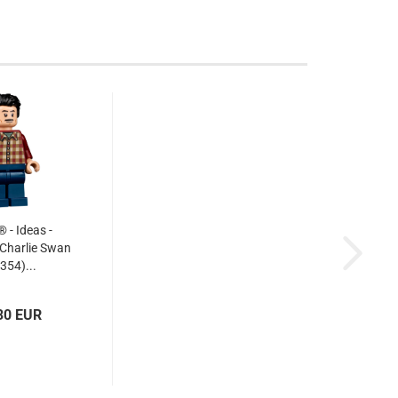
- Ideas -
 Charlie Swan
354)...
30 EUR