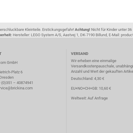
erschluckbare Kleinteile. Erstickungsgefahr!
Achtung!
Nicht für Kinder unter 36
erheit:
Hersteller: LEGO System A/S, Aastvej 1, DK-7190 Billund, E-Mail: pro
T
VERSAND
Wir erheben eine einmalige
a.com GmbH
Versandkostenpauschale, unabhängi
Anzahl und Wert der gekauften Artike
etrich-Platz 6
 Dresden
Deutschland: 4,30 €
49 (0)351 – 40874941
ervice@brickina.com
EU+NO+CH+GB: 10,60 €
Weltweit: Auf Anfrage