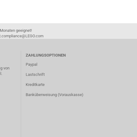
 Monaten geeignet!
duct.compliance@LEGO.com
ZAHLUNGSOPTIONEN
Paypal
g von
l.
Lastschrift
Kreditkarte
Banküberweisung (Vorauskasse)