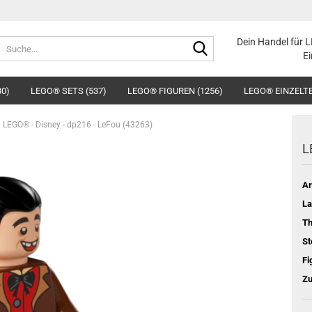
Suche...
Dein Handel für 
Ei
30)
LEGO® SETS (537)
LEGO® FIGUREN (1256)
LEGO® EINZELTE
LEGO® - Disney - dp216 - LeFou (43263)
L
Ar
La
T
St
Fi
Zu