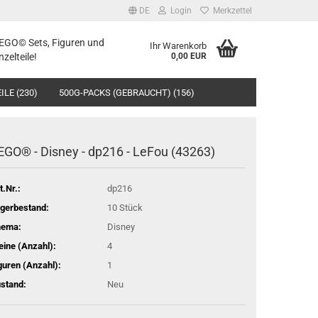
DE
Login
Merkzettel
LEGO© Sets, Figuren und
Ihr Warenkorb
nzelteile!
0,00 EUR
ILE (230)
500G-PACKS (GEBRAUCHT) (156)
EGO® - Disney - dp216 - LeFou (43263)
t.Nr.:
dp216
gerbestand:
10
Stück
hema:
Disney
eine (Anzahl):
4
guren (Anzahl):
1
stand:
Neu