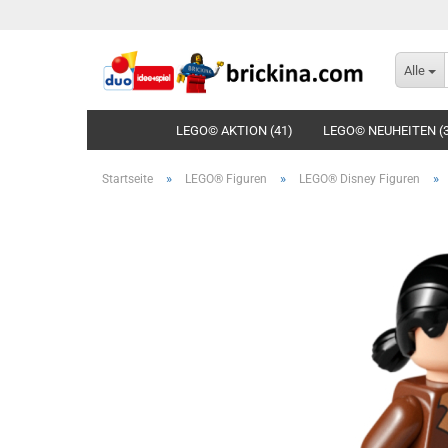
Alle
LEGO© AKTION (41)
LEGO© NEUHEITEN (
»
»
»
Startseite
LEGO® Figuren
LEGO® Disney Figuren