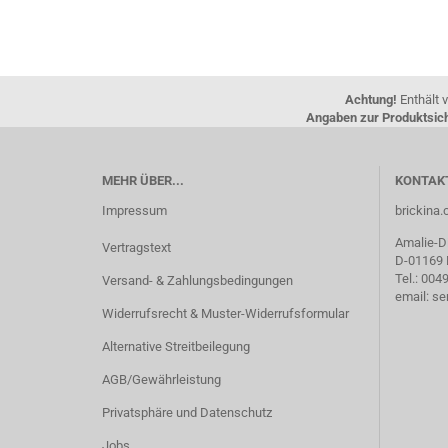
Achtung!
Enthält v
Angaben zur Produktsich
MEHR ÜBER...
KONTAK
Impressum
brickin
Amalie-Di
Vertragstext
D-01169
Tel.: 00
Versand- & Zahlungsbedingungen
email: s
Widerrufsrecht & Muster-Widerrufsformular
Alternative Streitbeilegung
AGB/Gewährleistung
Privatsphäre und Datenschutz
Jobs