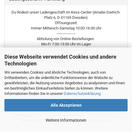
Du findest unser Ladengeschäft im Kess-Center (Amalie-Dietrich-
Platz 6, D-01169 Dresden)
Öffnungszeit:
Immer Mittwoch-Samstag 10:00-16:00 Uhr
----------------
Abholung von Online-Bestellungen:
Mo-Fr 7:00-15:00 Uhr im Lager
Mi-Sa 10:00-16:00 Uhr im Ladengeschäft
Bitte melde die Abholung per email an, damit die Bestellung bereit
Diese Webseite verwendet Cookies und andere
liegt (24h Vorlauf sind notwendig).
Technologien
Unser Laden
Wir verwenden Cookies und ähnliche Technologien, auch von
Drittanbietern, um die ordentliche Funktionsweise der Website zu
gewährleisten, die Nutzung unseres Angebotes zu analysieren und Ihnen
Sicherheitshinweis
ein bestmögliches Einkaufserlebnis bieten zu können. Weitere
Informationen finden Sie in unserer
Datenschutzerklärung
.
Alle Akzeptieren
Achtung!
Enthält verschluckbare Kleinteile. Erstickungsgefahr!
Weitere Informationen
Achtung!
Nicht für Kinder unter 36 Monaten geeignet!