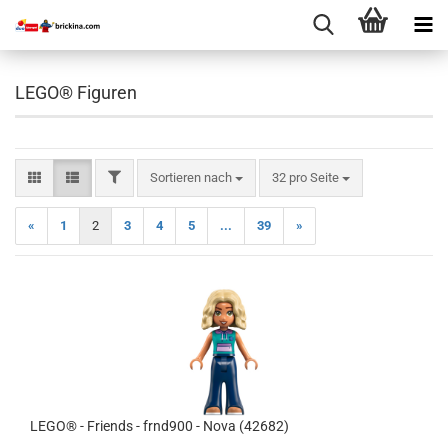
LEGO® Figuren
FILTER
Sortieren nach
pro Seite
Sortieren nach
32 pro Seite
«
1
2
3
4
5
...
39
»
LEGO® - Friends - frnd900 - Nova (42682)