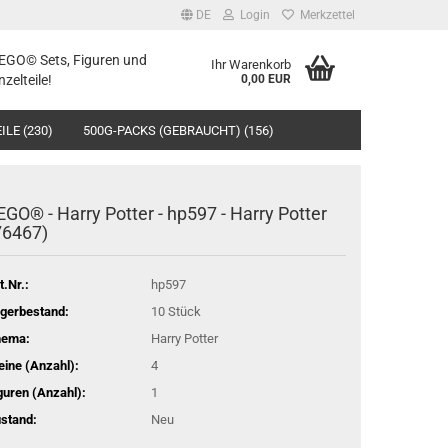
DE
Login
Merkzettel
LEGO© Sets, Figuren und
Ihr Warenkorb
nzelteile!
0,00 EUR
ILE (230)
500G-PACKS (GEBRAUCHT) (156)
EGO® - Harry Potter - hp597 - Harry Potter
76467)
t.Nr.:
hp597
gerbestand:
10
Stück
hema:
Harry Potter
eine (Anzahl):
4
guren (Anzahl):
1
stand:
Neu