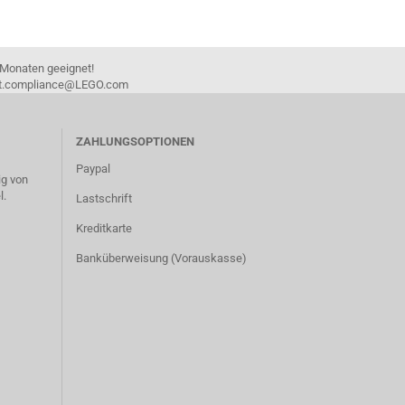
 Monaten geeignet!
duct.compliance@LEGO.com
ZAHLUNGSOPTIONEN
Paypal
g von
l.
Lastschrift
Kreditkarte
Banküberweisung (Vorauskasse)