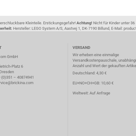
erschluckbare Kleinteile. Erstickungsgefahr!
Achtung!
Nicht für Kinder unter 36
erheit:
Hersteller: LEGO System A/S, Aastvej 1, DK-7190 Billund, E-Mail: pro
T
VERSAND
Wir erheben eine einmalige
a.com GmbH
Versandkostenpauschale, unabhängi
Anzahl und Wert der gekauften Artike
etrich-Platz 6
 Dresden
Deutschland: 4,30 €
49 (0)351 – 40874941
ervice@brickina.com
EU+NO+CH+GB: 10,60 €
Weltweit: Auf Anfrage