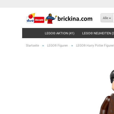
Alle
LEGO© AKTION (41)
LEGO© NEUHEITEN (
»
»
Startseite
LEGO® Figuren
LEGO® Harry Potter Figure