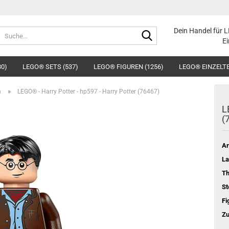
Suche...
Dein Handel für 
Ei
30)
LEGO® SETS (537)
LEGO® FIGUREN (1256)
LEGO® EINZELTE
»
n
LEGO® - Harry Potter - hp597 - Harry Potter (76467)
L
(
Ar
La
T
St
Fi
Zu