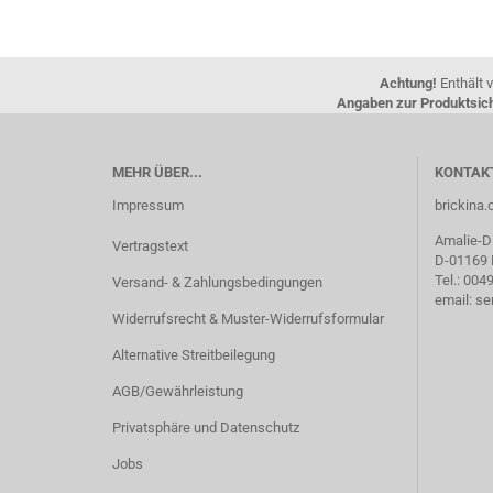
Achtung!
Enthält v
Angaben zur Produktsich
MEHR ÜBER...
KONTAK
Impressum
brickin
Amalie-Di
Vertragstext
D-01169
Tel.: 00
Versand- & Zahlungsbedingungen
email: s
Widerrufsrecht & Muster-Widerrufsformular
Alternative Streitbeilegung
AGB/Gewährleistung
Privatsphäre und Datenschutz
Jobs