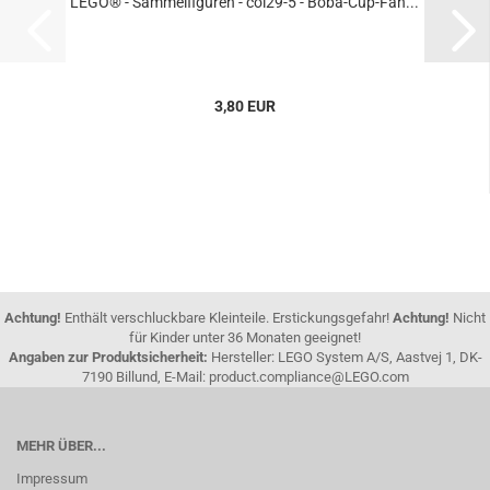
LEGO® - Sammelfiguren - col29-5 - Boba-Cup-Fan...
3,80 EUR
Achtung!
Enthält verschluckbare Kleinteile. Erstickungsgefahr!
Achtung!
Nicht
für Kinder unter 36 Monaten geeignet!
Angaben zur Produktsicherheit:
Hersteller: LEGO System A/S, Aastvej 1, DK-
7190 Billund, E-Mail: product.compliance@LEGO.com
MEHR ÜBER...
Impressum