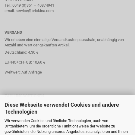
Tel.: 0049 (0)351 – 40874941
email: service@brickina.com
VERSAND
Wir erheben eine einmalige Versandkostenpauschale, unabhängig von
Anzahl und Wert der gekauften Artikel.
Deutschland: 4,30 €
EU+NO+CH+GB: 10,60 €
Weltweit: Auf Anfrage
ZAHLUNGSOPTIONEN
Diese Webseite verwendet Cookies und andere
Paypal
Technologien
Lastschrift
Wir verwenden Cookies und ähnliche Technologien, auch von
Kreditkarte
Drittanbietern, um die ordentliche Funktionsweise der Website zu
gewährleisten, die Nutzung unseres Angebotes zu analysieren und Ihnen
Banküberweisung (Vorauskasse)