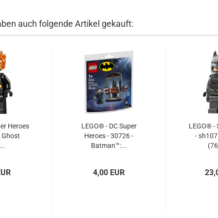
aben auch folgende Artikel gekauft:
er Heroes
LEGO® - DC Super
LEGO® - 
- Ghost
Heroes - 30726 -
- sh107
...
Batman™:...
(76
EUR
4,00 EUR
23,