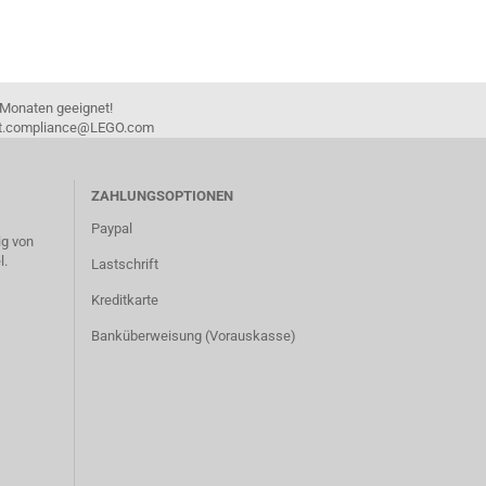
 Monaten geeignet!
duct.compliance@LEGO.com
ZAHLUNGSOPTIONEN
Paypal
g von
l.
Lastschrift
Kreditkarte
Banküberweisung (Vorauskasse)