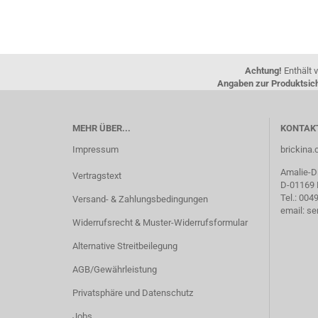
Achtung!
Enthält v
Angaben zur Produktsich
MEHR ÜBER...
KONTAK
Impressum
brickin
Amalie-Di
Vertragstext
D-01169
Tel.: 00
Versand- & Zahlungsbedingungen
email: s
Widerrufsrecht & Muster-Widerrufsformular
Alternative Streitbeilegung
AGB/Gewährleistung
Privatsphäre und Datenschutz
Jobs