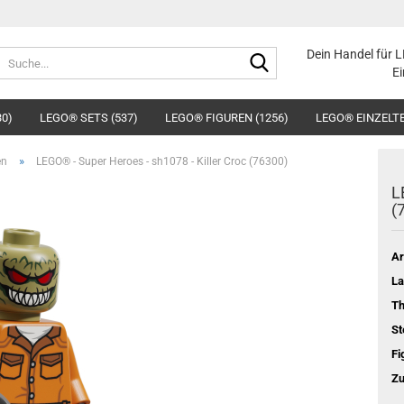
Suche...
Dein Handel für 
Ei
30)
LEGO® SETS (537)
LEGO® FIGUREN (1256)
LEGO® EINZELTE
»
en
LEGO® - Super Heroes - sh1078 - Killer Croc (76300)
L
(
Ar
La
T
St
Fi
Zu