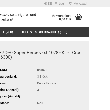
DE
Login
Merkzettel
LEGO© Sets, Figuren und
Ihr Warenkorb
nzelteile!
0,00 EUR
ILE (230)
500G-PACKS (GEBRAUCHT) (156)
EGO® - Super Heroes - sh1078 - Killer Croc
76300)
t.Nr.:
sh1078
gerbestand:
3
Stück
hema:
Super Heroes
eine (Anzahl):
3
guren (Anzahl):
1
stand:
Neu