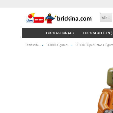
Alle
LEGO© AKTION (41)
LEGO© NEUHEITEN (
»
»
Startseite
LEGO® Figuren
LEGO® Super Heroes Figur