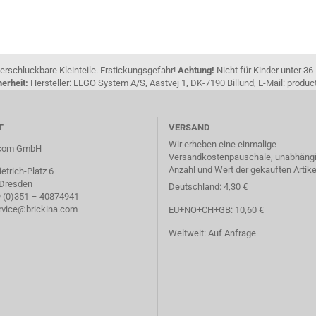
erschluckbare Kleinteile. Erstickungsgefahr!
Achtung!
Nicht für Kinder unter 36
erheit:
Hersteller: LEGO System A/S, Aastvej 1, DK-7190 Billund, E-Mail: pro
T
VERSAND
Wir erheben eine einmalige
a.com GmbH
Versandkostenpauschale, unabhängi
Anzahl und Wert der gekauften Artike
etrich-Platz 6
 Dresden
Deutschland: 4,30 €
49 (0)351 – 40874941
ervice@brickina.com
EU+NO+CH+GB: 10,60 €
Weltweit: Auf Anfrage