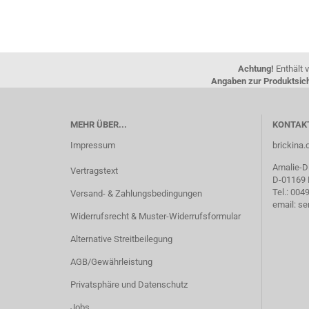
Achtung!
Enthält v
Angaben zur Produktsich
MEHR ÜBER...
KONTAK
Impressum
brickin
Amalie-Di
Vertragstext
D-01169
Tel.: 00
Versand- & Zahlungsbedingungen
email: s
Widerrufsrecht & Muster-Widerrufsformular
Alternative Streitbeilegung
AGB/Gewährleistung
Privatsphäre und Datenschutz
Jobs