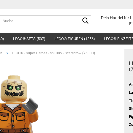
Suche...
Dein Handel für 
Ei
30)
LEGO® SETS (537)
LEGO® FIGUREN (1256)
LEGO® EINZELTE
»
en
LEGO® - Super Heroes - sh1085 - Scarecrow (76300)
L
(
Ar
La
T
St
Fi
Zu