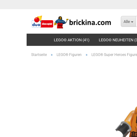
Alle
LEGO© AKTION (41)
LEGO© NEUHEITEN (
»
»
Startseite
LEGO® Figuren
LEGO® Super Heroes Figur