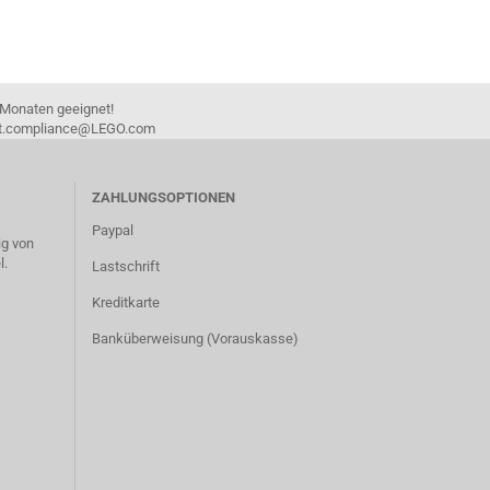
 Monaten geeignet!
duct.compliance@LEGO.com
ZAHLUNGSOPTIONEN
Paypal
g von
l.
Lastschrift
Kreditkarte
Banküberweisung (Vorauskasse)