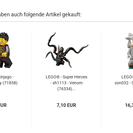
aben auch folgende Artikel gekauft:
njago -
LEGO® - Super Heroes
LEGO® 
y (71858)
- sh1113 - Venom
son032 - 
(76334)...
EUR
7,10 EUR
16,