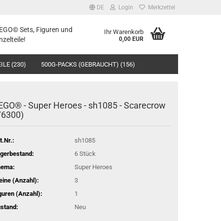
DE
Login
Merkzettel
LEGO© Sets, Figuren und
Ihr Warenkorb
nzelteile!
0,00 EUR
ILE (230)
500G-PACKS (GEBRAUCHT) (156)
EGO® - Super Heroes - sh1085 - Scarecrow
76300)
t.Nr.:
sh1085
gerbestand:
6
Stück
hema:
Super Heroes
eine (Anzahl):
3
guren (Anzahl):
1
stand:
Neu