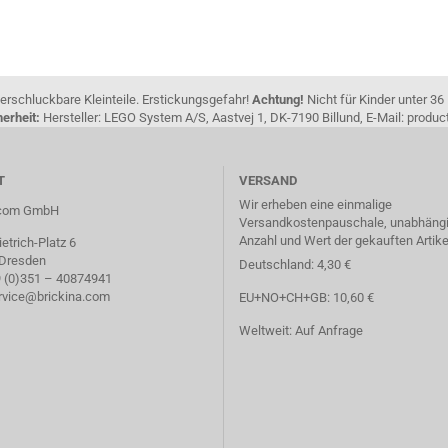
erschluckbare Kleinteile. Erstickungsgefahr!
Achtung!
Nicht für Kinder unter 36
erheit:
Hersteller: LEGO System A/S, Aastvej 1, DK-7190 Billund, E-Mail: pro
T
VERSAND
Wir erheben eine einmalige
a.com GmbH
Versandkostenpauschale, unabhängi
Anzahl und Wert der gekauften Artike
etrich-Platz 6
 Dresden
Deutschland: 4,30 €
49 (0)351 – 40874941
ervice@brickina.com
EU+NO+CH+GB: 10,60 €
Weltweit: Auf Anfrage