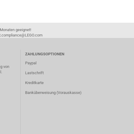
 Monaten geeignet!
duct.compliance@LEGO.com
ZAHLUNGSOPTIONEN
Paypal
g von
l.
Lastschrift
Kreditkarte
Banküberweisung (Vorauskasse)