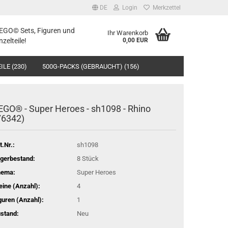
DE
Login
Merkzettel
LEGO© Sets, Figuren und
Ihr Warenkorb
nzelteile!
0,00 EUR
ILE (230)
500G-PACKS (GEBRAUCHT) (156)
EGO® - Super Heroes - sh1098 - Rhino
76342)
t.Nr.:
sh1098
gerbestand:
8
Stück
hema:
Super Heroes
eine (Anzahl):
4
guren (Anzahl):
1
stand:
Neu