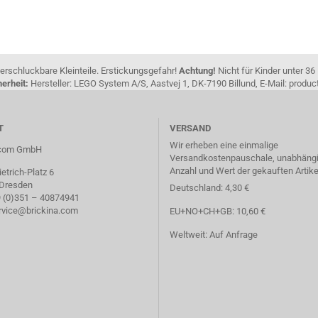
erschluckbare Kleinteile. Erstickungsgefahr!
Achtung!
Nicht für Kinder unter 36
erheit:
Hersteller: LEGO System A/S, Aastvej 1, DK-7190 Billund, E-Mail: pro
T
VERSAND
Wir erheben eine einmalige
a.com GmbH
Versandkostenpauschale, unabhängi
Anzahl und Wert der gekauften Artike
etrich-Platz 6
 Dresden
Deutschland: 4,30 €
49 (0)351 – 40874941
ervice@brickina.com
EU+NO+CH+GB: 10,60 €
Weltweit: Auf Anfrage