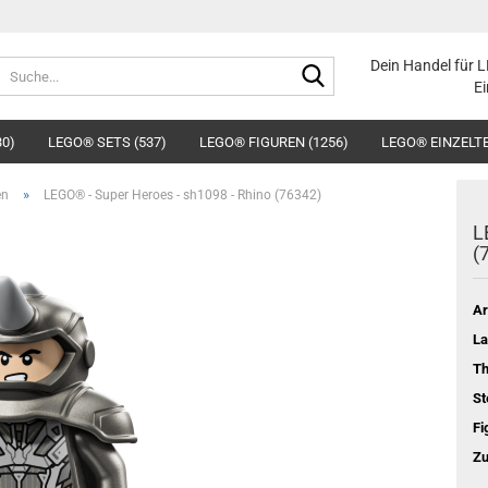
Suche...
Dein Handel für 
Ei
30)
LEGO® SETS (537)
LEGO® FIGUREN (1256)
LEGO® EINZELTE
»
en
LEGO® - Super Heroes - sh1098 - Rhino (76342)
L
(
Ar
La
T
St
Fi
Zu