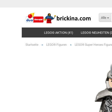
Alle
LEGO© AKTION (41)
LEGO© NEUHEITEN (
»
»
Startseite
LEGO® Figuren
LEGO® Super Heroes Figur