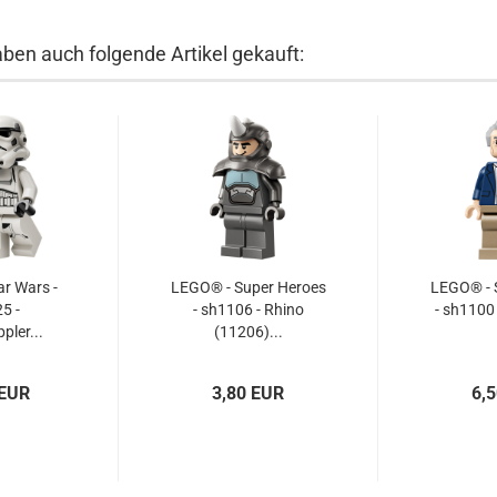
aben auch folgende Artikel gekauft:
r Wars -
LEGO® - Super Heroes
LEGO® - 
5 -
- sh1106 - Rhino
- sh1100 
pler...
(11206)...
 EUR
3,80 EUR
6,