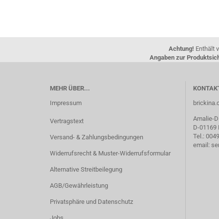
Achtung!
Enthält v
Angaben zur Produktsich
MEHR ÜBER...
KONTAK
Impressum
brickin
Amalie-Di
Vertragstext
D-01169
Tel.: 00
Versand- & Zahlungsbedingungen
email: s
Widerrufsrecht & Muster-Widerrufsformular
Alternative Streitbeilegung
AGB/Gewährleistung
Privatsphäre und Datenschutz
Jobs